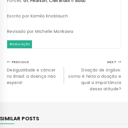
Fontes:
G1
,
Pearson
,
CNN Brasil
e
Isaac
Escrito por Kamila Knoblauch
Revisado por Michelle Morikawa
#
educação
PREVIOUS
NEXT
Desigualdade e câncer
Doação de órgãos:
no Brasil: a doença não
como é feita a doação e
espera!
qual a importância
dessa atitude?
SIMILAR POSTS