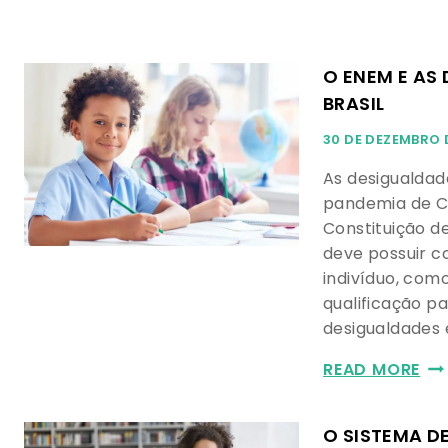
O ENEM E AS
BRASIL
30 DE DEZEMBRO 
As desigualdad
pandemia de C
Constituição d
deve possuir c
indivíduo, com
qualificação p
desigualdades 
READ MORE
O SISTEMA D