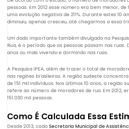
De acordo com o estudo, o número de moradores de
pessoas. Em 2012 esse número era bem menor, de 
uma evolução negativa de 211%. Durante estes 10
diminuiu, apenas cresceu, até chegarmos a essa tris
Um dado importante também divulgado na Pesquisa
Rua, é o período que as pessoas passam nas ruas.
anos ou mais vivendo e dormindo nas ruas.
A Pesquisa IPEA, além de trazer o total de morador
nas regiões brasileiras. A região sudeste concent
de 151 mil indivíduos. Nos últimos 10 anos, a regiã
refere ao número de moradores de rua. Em 2012, er
151.030 mil pessoas.
Como É Calculada Essa Esti
Desde 2013, cada
Secretaria Municipal de Assistênc