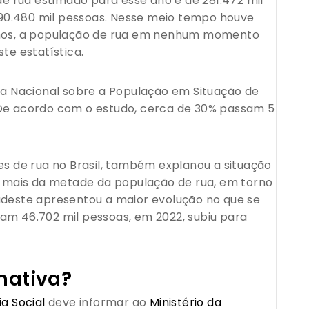
 rua estimado para esse ano é de 281.472 mil
90.480 mil pessoas. Nesse meio tempo houve
 anos, a população de rua em nenhum momento
te estatística.
 Nacional sobre a População em Situação de
 De acordo com o estudo, cerca de 30% passam 5
es de rua no Brasil, também explanou a situação
ra mais da metade da população de rua, em torno
o sudeste apresentou a maior evolução no que se
am 46.702 mil pessoas, em 2022, subiu para
mativa?
ia Social
deve informar ao
Ministério da